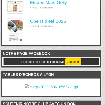
Etudes Marc Gelly
il y a 3 semaines
Opens d'été 2026
il y a 4 semaines
NOTRE PAGE FACEBOOK
Facebook (like box) est désactivé.
Autoriser
TABLES D'ECHECS À LYON
SOUTENIR NOTRE CLUB AVEC UN DON