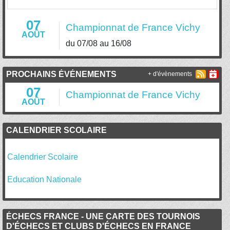
07
Championnat de France Vichy
AOÛT
du 07/08 au 16/08
PROCHAINS ÉVÉNEMENTS
+ d'évènements
07
Championnat de France Vichy
AOÛT
CALENDRIER SCOLAIRE
Calendrier Scolaire
Education Nationale
ÉCHECS FRANCE - UNE CARTE DES TOURNOIS
D'ÉCHECS ET CLUBS D'ÉCHECS EN FRANCE