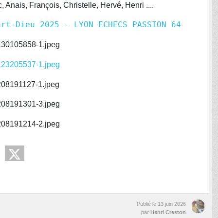
 Anais, François, Christelle, Hervé, Henri ....
art-Dieu 2025 - LYON ECHECS PASSION 64
Publié le
13 juin 2026
par
Henri Creston