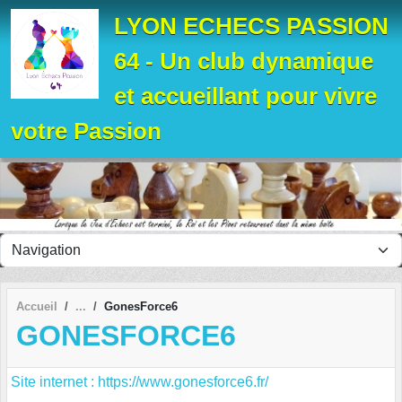
Panneau de gestion des cookies
LYON ECHECS PASSION
64 - Un club dynamique
et accueillant pour vivre
votre Passion
Accueil
GonesForce6
GONESFORCE6
Site internet : https://www.gonesforce6.fr/