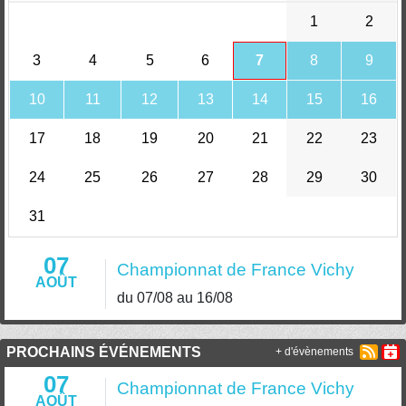
1
2
3
4
5
6
7
8
9
10
11
12
13
14
15
16
17
18
19
20
21
22
23
24
25
26
27
28
29
30
31
07
Championnat de France Vichy
AOÛT
du 07/08 au 16/08
PROCHAINS ÉVÉNEMENTS
+ d'évènements
07
Championnat de France Vichy
AOÛT